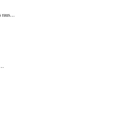
es raus…
e…