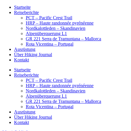
Startseite
Reiseberichte
PCT – Pacific Crest Trail
HRP – Haute randonnée pyrénéenne
Nordkalottleden – Skandinavien
Alpenüberquerung L1
GR 221 Serra de Tramuntana – Mallorca
Rota Vicentina – Portugal
Ausrüstung
Über Hiking Journal
Kontakt
Startseite
Reiseberichte
PCT – Pacific Crest Trail
HRP – Haute randonnée pyrénéenne
Nordkalottleden – Skandinavien
Alpenüberquerung L1
GR 221 Serra de Tramuntana – Mallorca
Rota Vicentina – Portugal
Ausrüstung
Über Hiking Journal
Kontakt