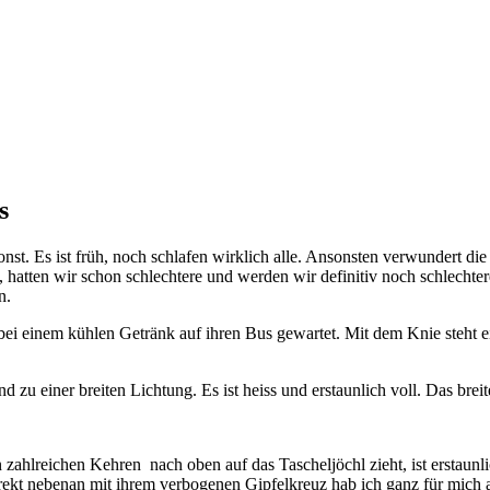
s
. Es ist früh, noch schlafen wirklich alle. Ansonsten verwundert die
rt, hatten wir schon schlechtere und werden wir definitiv noch schlech
n.
d bei einem kühlen Getränk auf ihren Bus gewartet. Mit dem Knie steht
 zu einer breiten Lichtung. Es ist heiss und erstaunlich voll. Das breite
in zahlreichen Kehren nach oben auf das Tascheljöchl zieht, ist ersta
ekt nebenan mit ihrem verbogenen Gipfelkreuz hab ich ganz für mich al