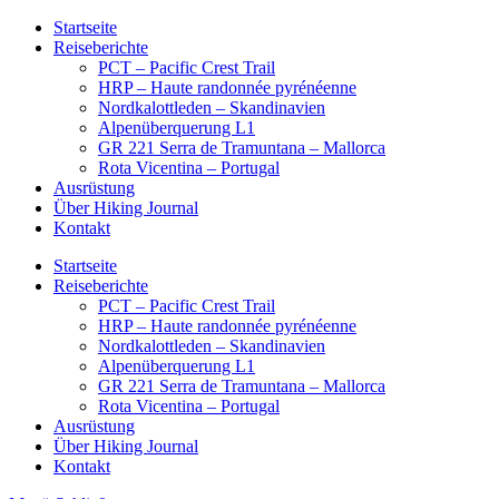
Startseite
Reiseberichte
PCT – Pacific Crest Trail
HRP – Haute randonnée pyrénéenne
Nordkalottleden – Skandinavien
Alpenüberquerung L1
GR 221 Serra de Tramuntana – Mallorca
Rota Vicentina – Portugal
Ausrüstung
Über Hiking Journal
Kontakt
Startseite
Reiseberichte
PCT – Pacific Crest Trail
HRP – Haute randonnée pyrénéenne
Nordkalottleden – Skandinavien
Alpenüberquerung L1
GR 221 Serra de Tramuntana – Mallorca
Rota Vicentina – Portugal
Ausrüstung
Über Hiking Journal
Kontakt