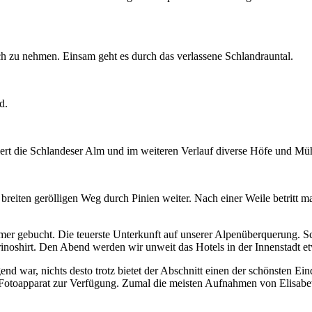
.
ch zu nehmen. Einsam geht es durch das verlassene Schlandrauntal.
d.
iert die Schlandeser Alm und im weiteren Verlauf diverse Höfe und Mü
 breiten gerölligen Weg durch Pinien weiter. Nach einer Weile betritt 
immer gebucht. Die teuerste Unterkunft auf unserer Alpenüberquerung. 
rinoshirt. Den Abend werden wir unweit das Hotels in der Innenstadt et
nd war, nichts desto trotz bietet der Abschnitt einen der schönsten Ei
ein Fotoapparat zur Verfügung. Zumal die meisten Aufnahmen von Elisa