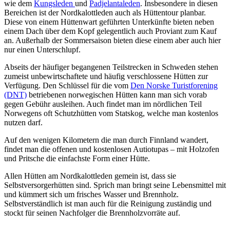
wie dem
Kungsleden
und
Padjelantaleden
. Insbesondere in diesen
Bereichen ist der Nordkalottleden auch als Hüttentour planbar.
Diese von einem Hüttenwart geführten Unterkünfte bieten neben
einem Dach über dem Kopf gelegentlich auch Proviant zum Kauf
an. Außerhalb der Sommersaison bieten diese einem aber auch hier
nur einen Unterschlupf.
Abseits der häufiger begangenen Teilstrecken in Schweden stehen
zumeist unbewirtschaftete und häufig verschlossene Hütten zur
Verfügung. Den Schlüssel für die vom
Den Norske Turistforening
(DNT)
betriebenen norwegischen Hütten kann man sich vorab
gegen Gebühr ausleihen. Auch findet man im nördlichen Teil
Norwegens oft Schutzhütten vom Statskog, welche man kostenlos
nutzen darf.
Auf den wenigen Kilometern die man durch Finnland wandert,
findet man die offenen und kostenlosen Autiotupas – mit Holzofen
und Pritsche die einfachste Form einer Hütte.
Allen Hütten am Nordkalottleden gemein ist, dass sie
Selbstversorgerhütten sind. Sprich man bringt seine Lebensmittel mit
und kümmert sich um frisches Wasser und Brennholz.
Selbstverständlich ist man auch für die Reinigung zuständig und
stockt für seinen Nachfolger die Brennholzvorräte auf.