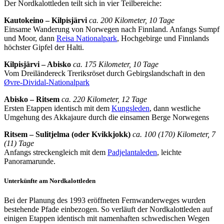
Der Nordkalottleden teilt sich in vier Teilbereiche:
Kautokeino – Kilpisjärvi
ca. 200 Kilometer, 10 Tage
Einsame Wanderung von Norwegen nach Finnland. Anfangs Sumpf
und Moor, dann
Reisa Nationalpark
, Hochgebirge und Finnlands
höchster Gipfel der Halti.
Kilpisjärvi – Abisko
ca. 175 Kilometer, 10 Tage
Vom Dreiländereck Treriksröset durch Gebirgslandschaft in den
Øvre-Dividal-Nationalpark
Abisko – Ritsem
ca. 220 Kilometer, 12 Tage
Ersten Etappen identisch mit dem
Kungsleden
, dann westliche
Umgehung des Akkajaure durch die einsamen Berge Norwegens
Ritsem – Sulitjelma (oder Kvikkjokk)
ca. 100 (170) Kilometer, 7
(11) Tage
Anfangs streckengleich mit dem
Padjelantaleden
, leichte
Panoramarunde.
Unterkünfte am Nordkalottleden
Bei der Planung des 1993 eröffneten Fernwanderweges wurden
bestehende Pfade einbezogen. So verläuft der Nordkalottleden auf
einigen Etappen identisch mit namenhaften schwedischen Wegen