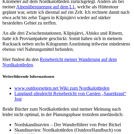
Kilometer auf dem Nordkalottleden zurückgelegt. Anders als bei
meiner
Alpenüberquerung auf dem L1
, welche als Hüttentour
geplant war, setzte ich diesmal auf ein Zelt. Ich rechnete damit nach
etwa acht bis zehn Tagen in Kilpisjärvi wieder auf stärker
besiedeltes Gebiet zu treffen.
An alle drei Zwischenstationen, Kilpisjärvi, Abisko und Ritsem,
hatte ich Proviantpakete geschickt. Somit haben sich in meinem
Rucksack neben sechs Kilogramm Ausrüstung teilweise mindestens
ebenso viel Nahrungsmittel befunden.
Hier findest du den
Reisebericht meiner Wanderung auf dem
Nordkalottleden
.
Weiterführende Informationen
www.outdoorseiten.net Wiki zum Nordkalottleden
Lappland ultraleicht Reisebericht von Carsten „Sauerkraut“
Jost
Beide Bücher zum Nordkalottleden sind meiner Meinung nach
leider nicht optimal, in der Planungsphase trotzdem unerlässlich:
Nordskandinavien – Der Wanderführer von Peter Bickel
Skandinavien: Nordkalottleden (OutdoorHandbuch) von