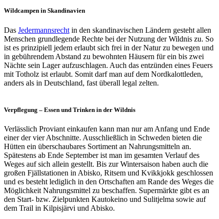
Wildcampen in Skandinavien
Das
Jedermannsrecht
in den skandinavischen Ländern gesteht allen
Menschen grundlegende Rechte bei der Nutzung der Wildnis zu. So
ist es prinzipiell jedem erlaubt sich frei in der Natur zu bewegen und
in gebührendem Abstand zu bewohnten Häusern für ein bis zwei
Nächte sein Lager aufzuschlagen. Auch das entzünden eines Feuers
mit Totholz ist erlaubt. Somit darf man auf dem Nordkalottleden,
anders als in Deutschland, fast überall legal zelten.
Verpflegung – Essen und Trinken in der Wildnis
Verlässlich Proviant einkaufen kann man nur am Anfang und Ende
einer der vier Abschnitte. Ausschließlich in Schweden bieten die
Hütten ein überschaubares Sortiment an Nahrungsmitteln an.
Spätestens ab Ende September ist man im gesamten Verlauf des
Weges auf sich allein gestellt. Bis zur Wintersaison haben auch die
großen Fjällstationen in Abisko, Ritsem und Kvikkjokk geschlossen
und es besteht lediglich in den Ortschaften am Rande des Weges die
Möglichkeit Nahrungsmittel zu beschaffen. Supermärkte gibt es an
den Start- bzw. Zielpunkten Kautokeino und Sulitjelma sowie auf
dem Trail in Kilpisjärvi und Abisko.